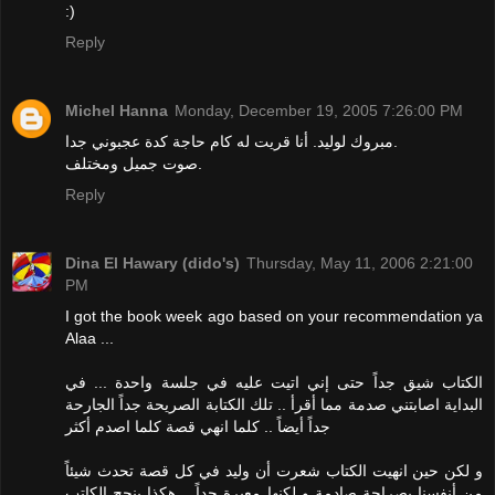
:)
Reply
Michel Hanna
Monday, December 19, 2005 7:26:00 PM
مبروك لوليد. أنا قريت له كام حاجة كدة عجبوني جدا.
صوت جميل ومختلف.
Reply
Dina El Hawary (dido's)
Thursday, May 11, 2006 2:21:00
PM
I got the book week ago based on your recommendation ya
Alaa ...
الكتاب شيق جداً حتى إني اتيت عليه في جلسة واحدة ... في
البداية اصابتني صدمة مما أقرأ .. تلك الكتابة الصريحة جداً الجارحة
جداً أيضاً .. كلما انهي قصة كلما اصدم أكثر
و لكن حين انهيت الكتاب شعرت أن وليد في كل قصة تحدث شيئاً
من أنفسنا بصراحة صادمة و لكنها معبرة جداً .. هكذا ينجح الكاتب